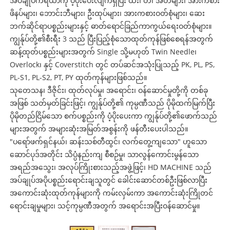
အပ်ချုပ်ကိရိယာကို ပံ့ပိုးပေးလျက်ရှိပြီး ထီး၊ တဲ၊ အိတ်များ၊ အားကစား
ဖိနပ်များ၊ ဘောင်းဘီများ၊ ဦးထုပ်များ၊ အားကစားဝတ်စုံများ၊ ဆေး
ဘက်ဆိုင်ရာပစ္စည်းများနှင့် ဓာတ်ရောင်ခြည်ကာကွယ်ရေးဝတ်စုံများ။
ကျွန်ုပ်တို့၏စီးရီး 3 သည် ပြီးပြည့်စုံသောထုတ်ကုန်ဖြစ်စေရန်အတွက်
ဆန့်ထုတ်ပစ္စည်းများအတွက် Single သို့မဟုတ် Twin Needle၊
Overlock၊ နှင့် Coverstitch တွင် တပ်ဆင်အသုံးပြုသည့် PK, PL, PS,
PL-S1, PL-S2, PT, PY ထုတ်ကုန်များဖြစ်သည်။
သုတေသန၊ ဒီဇိုင်း၊ ထုတ်လုပ်မှု၊ အရောင်း၊ ဝန်ဆောင်မှုတို့ကို တစ်ခု
အဖြစ် သတ်မှတ်ခြင်းဖြင့်၊ ကျွန်ုပ်တို့၏ ကုမ္ပဏီသည် ပိုမိုထက်မြက်ပြီး
ပိုမိုတည်ငြိမ်သော စက်ပစ္စည်းကို ပံ့ပိုးပေးကာ ကျွန်ုပ်တို့၏ဖောက်သည်
များအတွက် အများဆုံးအမြတ်အစွန်းကို ဖန်တီးပေးပါသည်။
"ပရော်ဖက်ရှင်နယ်၊ ဆန်းသစ်တီထွင်၊ လက်တွေ့ကျသော" ဟူသော
ဆောင်ပုဒ်အတိုင်း သိပ္ပံနည်းကျ စီစဉ်မှု၊ သာလွန်ကောင်းမွန်သော
အရည်အသွေး၊ အလုပ်ကြိုးစားသည့်အဖွဲ့ဖြင့်၊ HD MACHINE သည်
အပ်ချုပ်အပိုပစ္စည်းရောင်းချသူတွင် ခေါင်းဆောင်တစ်ဦးဖြစ်လာပြီး
အကောင်းဆုံးထုတ်ကုန်များကို ကမ်းလှမ်းကာ အကောင်းဆုံးကြိုတင်
ရောင်းချမှုများ၊ သင့်ကုမ္ပဏီအတွက် အရောင်းအပြီးဝန်ဆောင်မှု။