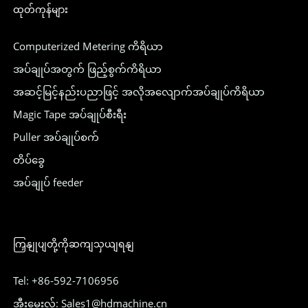
ထုတ်ကုန်များ
Computerized Metering ကိရိယာ
အပ်ချုပ်အတွက် ဖြည့်စွက်ကိရိယာ
အဆင့်မြင့်နည်းပညာဖြင့် အလိုအလျောက်အပ်ချုပ်ကိရိယာ
Magic Tape အပ်ချုပ်စီးရီး
Puller အပ်ချုပ်စက်
တိပ်ခွေ
အပ်ချုပ် feeder
ကြှနျုပျတို့ကိုဆကျသှယျရနျ
Tel: +86-592-7106956
အီးမေးလ်: Sales1@hdmachine.cn