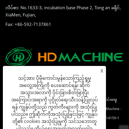
လိပ်စာ: No.1633-3, incubation base Phase 2, Tong an ခရိုင်,
XiaMen, Fujian,
Fax: +86-592-7137861
X
သင့်အား ပိုမိုကောင်းမွန်သောကြည့်ရှုမှု
အတွေ့အကြုံကို ပေးဆောင်ရန်၊ ဆိုက်
အသွားအလာကို ပိုင်းခြားစိတ်ဖြာပြီး
အကြောင်းအရာကို ပုဂ္ဂိုလ်ရေးသီးသန့်ပြုလုပ်
မူပိုင်ခွင့်© 2023 Xia အမျိုးသား HD Machine Co. , Ltd - ဒီဂျစ်တယ်တင်းမာမှု
ရန် ကျွန်ုပ်တို့သည် ကွတ်ကီးများကို အသုံးပြု
ကိရိယာ, Magic Tase Coupering Series, Automatic Label Device Machine -
ပါသည်။ ဤဆိုက်ကိုအသုံးပြုခြင်းဖြင့် ကျွန်ုပ်
All Reserved Reserved ။
မှတ်ပုံတင်နံပါတ်: Fujian ICP အမှတ် 2023014159-1
တို့၏ cookies အသုံးပြုမှုကို သင်သဘောတူ
ပါသည်။
ကိုယ်ရေးအချက်အလက်မူဝါဒ