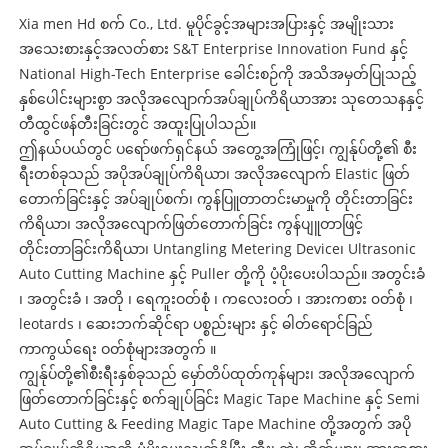
Xia men Hd စက် Co., Ltd. မူပိုင်ခွင့်အများအပြားနှင့် အမျိုးသား
အသေးစားနှင့်အလတ်စား S&T Enterprise Innovation Fund နှင့်
National High-Tech Enterprise ခေါင်းစဉ်ကို အသိအမှတ်ပြုသည့်
နှစ်ပေါင်းများစွာ အလိုအလျောက်အပ်ချုပ်ကိရိယာအား သုတေသနနှင့်
တီထွင်ဖန်တီးခြင်းတွင် အထူးပြုပါသည်။
ဤနယ်ပယ်တွင် ပရော်ဖက်ရှင်နယ် အတွေ့အကြုံဖြင့်၊ ကျွန်ုပ်တို့၏ စီး
ရီးတစ်ခုသည် အပိုအပ်ချုပ်ကိရိယာ၊ အလိုအလျောက် Elastic ဖြတ်
တောက်ခြင်းနှင့် အပ်ချုပ်စက်၊ ကွန်ပြူတာတင်းမာမှုကို တိုင်းတာခြင်း
ကိရိယာ၊ အလိုအလျောက်ဖြတ်တောက်ခြင်း ကွန်ပျူတာဖြင့်
တိုင်းတာခြင်းကိရိယာ၊ Untangling Metering Device၊ Ultrasonic
Auto Cutting Machine နှင့် Puller တို့ကို ပံ့ပိုးပေးပါသည်။ အတွင်းခံ
၊ အတွင်းခံ ၊ အတို ၊ ရေကူးဝတ်စုံ ၊ ကလေးဝတ် ၊ အားကစား ၀တ်စုံ ၊
leotards ၊ ဆေးဘက်ဆိုင်ရာ ပစ္စည်းများ နှင့် ဓါတ်ရောင်ခြည်
ကာကွယ်ရေး ဝတ်စုံများအတွက် ။
ကျွန်ုပ်တို့၏စီးရီးနှစ်ခုသည် မှော်တိပ်ထုတ်ကုန်များ၊ အလိုအလျောက်
ဖြတ်တောက်ခြင်းနှင့် စက်ချုပ်ခြင်း Magic Tape Machine နှင့် Semi
Auto Cutting & Feeding Magic Tape Machine တို့အတွက် အပို