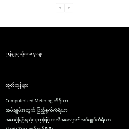
<
>
ကြှနျုပျတို့အကွောငျး
ထုတ်ကုန်များ
Computerized Metering ကိရိယာ
အပ်ချုပ်အတွက် ဖြည့်စွက်ကိရိယာ
အဆင့်မြင့်နည်းပညာဖြင့် အလိုအလျောက်အပ်ချုပ်ကိရိယာ