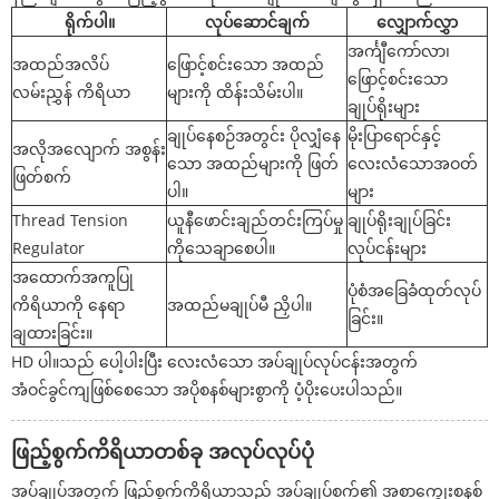
ရိုက်ပါ။
လုပ်ဆောင်ချက်
လျှောက်လွှာ
အင်္ကျီကော်လာ၊
အထည်အလိပ်
ဖြောင့်စင်းသော အထည်
ဖြောင့်စင်းသော
လမ်းညွှန် ကိရိယာ
များကို ထိန်းသိမ်းပါ။
ချုပ်ရိုးများ
ချုပ်နေစဉ်အတွင်း ပိုလျှံနေ
မိုးပြာရောင်နှင့်
အလိုအလျောက် အစွန်း
သော အထည်များကို ဖြတ်
လေးလံသောအဝတ်
ဖြတ်စက်
ပါ။
များ
Thread Tension
ယူနီဖောင်းချည်တင်းကြပ်မှု
ချုပ်ရိုးချုပ်ခြင်း
Regulator
ကိုသေချာစေပါ။
လုပ်ငန်းများ
အထောက်အကူပြု
ပုံစံအခြေခံထုတ်လုပ်
ကိရိယာကို နေရာ
အထည်မချုပ်မီ ညှိပါ။
ခြင်း။
ချထားခြင်း။
HD ပါ။သည် ပေါ့ပါးပြီး လေးလံသော အပ်ချုပ်လုပ်ငန်းအတွက်
အံဝင်ခွင်ကျဖြစ်စေသော အပိုစနစ်များစွာကို ပံ့ပိုးပေးပါသည်။
ဖြည့်စွက်ကိရိယာတစ်ခု အလုပ်လုပ်ပုံ
အပ်ချုပ်အတွက် ဖြည့်စွက်ကိရိယာသည် အပ်ချုပ်စက်၏ အစာကျွေးစနစ်