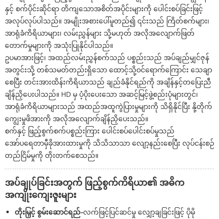
နှင့် စက်ပိုင်းဆိုင်ရာ တိကျသောအစိတ်အပိုင်းများကို ပေါင်းစပ်ခြင်းဖြင့်
အလုပ်လုပ်ပါသည်။ အမျိုးအစားပေါ်မူတည်၍ ၎င်းသည် ကြိတ်စက်များ၊
အာရုံခံကိရိယာများ၊ လမ်းညွှန်များ သို့မဟုတ် အလိုအလျောက်ဖြတ်
တောက်မှုများကို အသုံးပြုနိုင်ပါသည်။
ဥပမာအားဖြင့်၊ အထည်လမ်းညွှန်စက်သည် ပစ္စည်းသည် အပ်ချည်မျှင်ဇုန်
အတွင်းသို့ တစ်သမတ်တည်းရှိသော ထောင့်သို့ဝင်ရောက်ကြောင်း သေချာ
စေပြီး တင်းအားထိန်းကိရိယာသည် ချည်ခံနိုင်ရည်ကို အချိန်နှင့်တပြေးညီ
ချိန်ညှိပေးပါသည်။ HD မှ ပံ့ပိုးပေးသော အဆင့်မြင့်ဖွဲ့စည်းပုံများတွင်၊
အာရုံခံကိရိယာများသည် အထည်အထူကွဲပြားမှုများကို သိရှိနိုင်ပြီး နို့တိုက်
ကျွေးမှုဖိအားကို အလိုအလျောက်ချိန်ညှိပေးသည်။
စက်နှင့် ဖြည့်စွက်စက်ပစ္စည်းကြား ပေါင်းစပ်ပေါင်းစပ်မှုသည်
အော်ပရေတာမှီခိုအားထားမှုကို သိသိသာသာ လျော့နည်းစေပြီး လုပ်ငန်းစဉ်
တည်ငြိမ်မှုကို တိုးတက်စေသည်။
အပ်ချုပ်ခြင်းအတွက် ဖြည့်စွက်ကိရိယာ၏ အဓိက
အကျိုးကျေးဇူးများ
တိုးမြှင့် စွမ်းဆောင်ရည်-
လက်ဖြင့်ပြင်ဆင်မှု လျှော့ချခြင်းဖြင့် ပိုမို