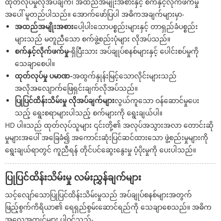
ထုတ်လုပ်မှုလိုအပ်ချက်၊ အထည်အမျိုးအစားနှင့် စက်နှင့်လိုက်ဖက်မှု
အပေါ် မူတည်ပါသည်။ အောက်ဖော်ပြပါ အဓိကအချက်များမှာ-
အထည်အမျိုးအစား
ပေါ့ပါးသောပစ္စည်းများနှင့် တာရှည်ခံပစ္စည်း
များသည် မတူညီသော စက်ဖွဲ့စည်းပုံများ လိုအပ်သည်။
စက်နှင့်လိုက်ဖက်မှု-
ရှိပြီးသား အပ်ချုပ်စနစ်များနှင့် ပေါင်းစပ်မှုကို
သေချာစေပါ။
ထုတ်လုပ်မှု ပမာဏ-
အထွက်နှုန်းမြင့်သောလိုင်းများသည်
အလိုအလျောက်ဖြေရှင်းချက်လိုအပ်သည်။
ပြုပြင်ထိန်းသိမ်းမှု လိုအပ်ချက်များ
လွယ်ကူသော ဝန်ဆောင်မှုပေး
သည့် ရွေးစရာများပါသည့် စက်များကို ရွေးချယ်ပါ။
HD ပါ။သည် ထုတ်လုပ်သူများ ၎င်းတို့၏ အလုပ်အသွားအလာ တောင်းဆို
မှုများအပေါ် အခြေခံ၍ အကောင်းဆုံးပြင်ဆင်ထားသော ဖွဲ့စည်းမှုများကို
ရွေးချယ်ရာတွင် ကူညီရန် တိုင်ပင်ဆွေးနွေးမှု ပံ့ပိုးမှုကို ပေးပါသည်။
ပြုပြင်ထိန်းသိမ်းမှု လမ်းညွှန်ချက်များ
သင့်လျော်သောပြုပြင်ထိန်းသိမ်းမှုသည် အပ်ချုပ်စနစ်များအတွက်
ဖြည့်စွက်ကိရိယာ၏ ရေရှည်စွမ်းဆောင်ရည်ကို သေချာစေသည်။ အဓိက
အလေ့အကျင့်များ ပါဝင်သည်-