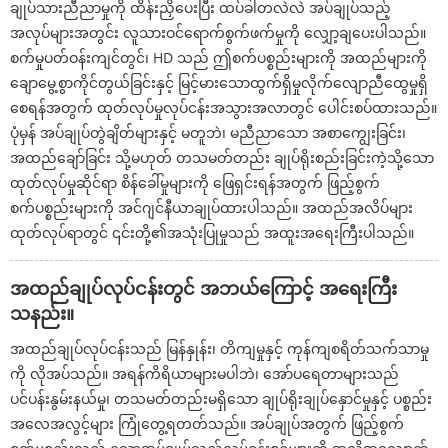
ချုပ်သားညီညာမှုကို ထိန်းညှိပေးပြီး ထပ်ခါတလဲလဲ အပ်ချုပ်သည့်
အလုပ်များအတွင်း လူသားဝင်ရောက်စွက်ဖက်မှုကို လျှော့ချပေးပါသည်။
စက်မှုပတ်ဝန်းကျင်တွင်၊ HD သည် ဤစက်ပစ္စည်းများကို အထည်များကို
ချောမွေ့စွာကိုင်တွယ်ခြင်းနှင့် မြင့်မားသောထွက်ရှိမှုလိုက်လျောညီထွေမှုရှိ
စေရန်အတွက် ထုတ်လုပ်မှုလုပ်ငန်းအသွားအလာတွင် ပေါင်းစပ်ထားသည်။
ပုံမှန် အပ်ချုပ်တွဲချိတ်များနှင့် မတူဘဲ၊ မညီညာသော အစာကျွေးခြင်း၊
အထည်ချော်ခြင်း သို့မဟုတ် တသမတ်တည်း ချုပ်ရိုးစည်းခြင်းကဲ့သို့သော
ထုတ်လုပ်မှုဆိုင်ရာ စိန်ခေါ်မှုများကို ဖြေရှင်းရန်အတွက် ဖြည့်စွက်
စက်ပစ္စည်းများကို အင်ဂျင်နီယာချုပ်ထားပါသည်။ အထည်အလိပ်များ
ထုတ်လုပ်ရာတွင် ၎င်းတို့၏အသုံးပြုမှုသည် အထူးအရေးကြီးပါသည်။
အထည်ချုပ်လုပ်ငန်းတွင် အဘယ်ကြောင့် အရေးကြီး
သနည်း။
အထည်ချုပ်လုပ်ငန်းသည် မြန်နှုန်း၊ တိကျမှုနှင့် ကုန်ကျစရိတ်သက်သာမှု
ကို လိုအပ်သည်။ အရန်ကိရိယာများမပါဘဲ၊ အော်ပရေတာများသည်
ပင်ပန်းနွမ်းနယ်မှု၊ တသမတ်တည်းမရှိသော ချုပ်ရိုးချုပ်နှောင်မှုနှင့် ပစ္စည်း
အလေအလွင့်များ ကြုံတွေ့ရတတ်သည်။ အပ်ချုပ်အတွက် ဖြည့်စွက်