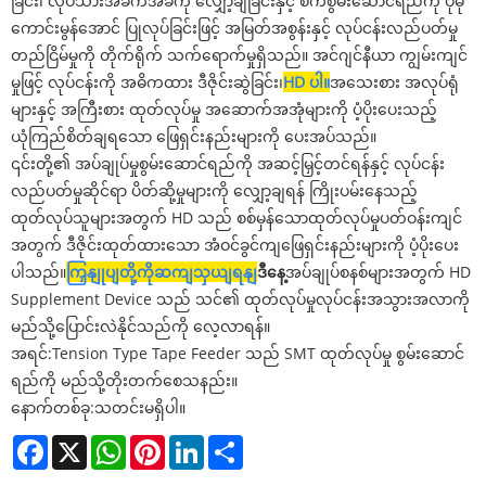
ခြင်း၊ လုပ်သားအခက်အခဲကို လျှော့ချခြင်းနှင့် စက်စွမ်းဆောင်ရည်ကို ပိုမို
ကောင်းမွန်အောင် ပြုလုပ်ခြင်းဖြင့် အမြတ်အစွန်းနှင့် လုပ်ငန်းလည်ပတ်မှု
တည်ငြိမ်မှုကို တိုက်ရိုက် သက်ရောက်မှုရှိသည်။ အင်ဂျင်နီယာ ကျွမ်းကျင်
မှုဖြင့် လုပ်ငန်းကို အဓိကထား ဒီဇိုင်းဆွဲခြင်း၊
HD ပါ။
အသေးစား အလုပ်ရုံ
များနှင့် အကြီးစား ထုတ်လုပ်မှု အဆောက်အအုံများကို ပံ့ပိုးပေးသည့်
ယုံကြည်စိတ်ချရသော ဖြေရှင်းနည်းများကို ပေးအပ်သည်။
၎င်းတို့၏ အပ်ချုပ်မှုစွမ်းဆောင်ရည်ကို အဆင့်မြှင့်တင်ရန်နှင့် လုပ်ငန်း
လည်ပတ်မှုဆိုင်ရာ ပိတ်ဆို့မှုများကို လျှော့ချရန် ကြိုးပမ်းနေသည့်
ထုတ်လုပ်သူများအတွက် HD သည် စစ်မှန်သောထုတ်လုပ်မှုပတ်ဝန်းကျင်
အတွက် ဒီဇိုင်းထုတ်ထားသော အံဝင်ခွင်ကျဖြေရှင်းနည်းများကို ပံ့ပိုးပေး
ပါသည်။
ကြှနျုပျတို့ကိုဆကျသှယျရနျ
ဒီနေ့
အပ်ချုပ်စနစ်များအတွက် HD
Supplement Device သည် သင်၏ ထုတ်လုပ်မှုလုပ်ငန်းအသွားအလာကို
မည်သို့ပြောင်းလဲနိုင်သည်ကို လေ့လာရန်။
အရင်:
Tension Type Tape Feeder သည် SMT ထုတ်လုပ်မှု စွမ်းဆောင်
ရည်ကို မည်သို့တိုးတက်စေသနည်း။
နောက်တစ်ခု:
သတင်းမရှိပါ။
Facebook
X
WhatsApp
Pinterest
LinkedIn
Share