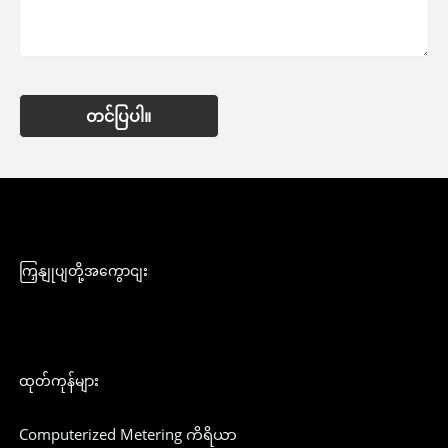
တင်ပြပါ။
ကြှနျုပျတို့အကွောငျး
ထုတ်ကုန်များ
Computerized Metering ကိရိယာ