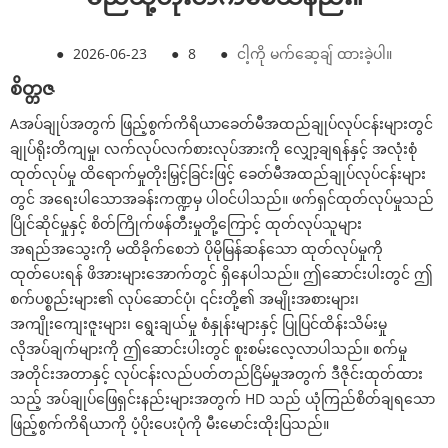
●
2026-06-23
●
8
●
ငါ့ကို မက်ဆေ့ချ် ထားခဲ့ပါ။
စိတ္တဇ
A
အပ်ချုပ်အတွက် ဖြည့်စွက်ကိရိယာ
ခေတ်မီအထည်ချုပ်လုပ်ငန်းများတွင်
ချုပ်ရိုးတိကျမှု၊ လက်လုပ်လက်စားလုပ်အားကို လျှော့ချရန်နှင့် အလုံးစုံ
ထုတ်လုပ်မှု ထိရောက်မှုတိုးမြှင့်ခြင်းဖြင့် ခေတ်မီအထည်ချုပ်လုပ်ငန်းများ
တွင် အရေးပါသောအခန်းကဏ္ဍမှ ပါဝင်ပါသည်။ ဖက်ရှင်ထုတ်လုပ်မှုသည်
ပြိုင်ဆိုင်မှုနှင့် စိတ်ကြိုက်ဖန်တီးမှုတို့ကြောင့် ထုတ်လုပ်သူများ
အရည်အသွေးကို မထိခိုက်စေဘဲ ပိုမိုမြန်ဆန်သော ထုတ်လုပ်မှုကို
ထုတ်ပေးရန် ဖိအားများအောက်တွင် ရှိနေပါသည်။ ဤဆောင်းပါးတွင် ဤ
စက်ပစ္စည်းများ၏ လုပ်ဆောင်ပုံ၊ ၎င်းတို့၏ အမျိုးအစားများ၊
အကျိုးကျေးဇူးများ၊ ရွေးချယ်မှု စံနှုန်းများနှင့် ပြုပြင်ထိန်းသိမ်းမှု
လိုအပ်ချက်များကို ဤဆောင်းပါးတွင် စူးစမ်းလေ့လာပါသည်။ စက်မှု
အတိုင်းအတာနှင့် လုပ်ငန်းလည်ပတ်တည်ငြိမ်မှုအတွက် ဒီဇိုင်းထုတ်ထား
သည့် အပ်ချုပ်ဖြေရှင်းနည်းများအတွက် HD သည် ယုံကြည်စိတ်ချရသော
ဖြည့်စွက်ကိရိယာကို ပံ့ပိုးပေးပုံကို မီးမောင်းထိုးပြသည်။