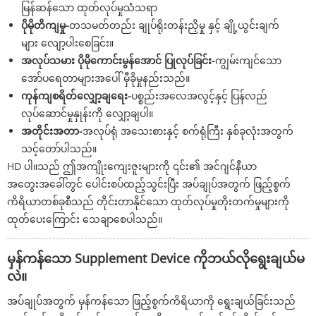
မြန်ဆန်သော ထုတ်လုပ်မှုသံသရာ
ပိုမိုတိကျမှု-
တသမတ်တည်း ချုပ်ရိုးတန်းညှိမှု နှင့် ချို့ယွင်းချက်
များ လျော့ပါးစေခြင်း။
အလုပ်သမား ပိုမိုကောင်းမွန်အောင် ပြုလုပ်ခြင်း-
ကျွမ်းကျင်သော
အော်ပရေတာများအပေါ် မှီခိုမှုနည်းသည်။
ကုန်ကျစရိတ်လျှော့ချရေး-
ပစ္စည်းအလေအလွင့်နှင့် ပြန်လည်
လုပ်ဆောင်မှုနှုန်းကို လျှော့ချပါ။
အတိုင်းအတာ-
အလုပ်ရုံ အသေးစားနှင့် စက်ရုံကြီး နှစ်ခုလုံးအတွက်
သင့်တော်ပါသည်။
HD ပါ။သည် ဤအကျိုးကျေးဇူးများကို ၎င်း၏ အင်ဂျင်နီယာ
အတွေးအခေါ်တွင် ပေါင်းစပ်ထည့်သွင်းပြီး အပ်ချုပ်အတွက် ဖြည့်စွက်
ကိရိယာတစ်ခုစီသည် တိုင်းတာနိုင်သော ထုတ်လုပ်မှုတိုးတက်မှုများကို
ထုတ်ပေးကြောင်း သေချာစေပါသည်။
မှန်ကန်သော Supplement Device ကိုဘယ်လိုရွေးချယ်မ
လဲ။
အပ်ချုပ်အတွက် မှန်ကန်သော ဖြည့်စွက်ကိရိယာကို ရွေးချယ်ခြင်းသည်