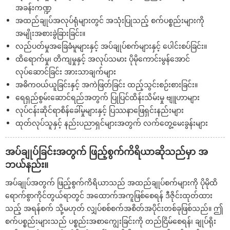
အခန်းကဏ္ဍ
အထည်ချုပ်အလုပ်ရုံများတွင် အသုံးပြုသည့် စက်ပစ္စည်းများကို
အမျိုးအစားခွဲခြားခြင်း။
လည်ပတ်မှုအခြေခံမူများနှင့် အပ်ချုပ်စက်များနှင့် ပေါင်းစပ်ခြင်း။
ထိရောက်မှု၊ တိကျမှုနှင့် အလုပ်သမား ပိုမိုကောင်းမွန်အောင်
လုပ်ဆောင်ခြင်း အားသာချက်များ
အဓိကဝယ်ယူခြင်းနှင့် အကဲဖြတ်ခြင်း ထည့်သွင်းစဉ်းစားခြင်း။
ရေရှည်စွမ်းဆောင်ရည်အတွက် ပြုပြင်ထိန်းသိမ်းမှု ဗျူဟာများ
လုပ်ငန်းဆိုင်ရာစိန်ခေါ်မှုများနှင့် ပြဿနာဖြေရှင်းနည်းများ
ထုတ်လုပ်သူနှင့် နည်းပညာရှင်များအတွက် လက်တွေ့မေးခွန်းများ
အပ်ချုပ်ခြင်းအတွက် ဖြည့်စွက်ကိရိယာဆိုသည်မှာ အ
ဘယ်နည်း။
အပ်ချုပ်အတွက် ဖြည့်စွက်ကိရိယာသည် အထည်ချုပ်စက်များကို ပိုမိုထိ
ရောက်စွာကိုင်တွယ်ရာတွင် အထောက်အကူဖြစ်စေရန် ဒီဇိုင်းထုတ်ထား
သည့် အရန်စက် သို့မဟုတ် လျှပ်စစ်စက်အစိတ်အပိုင်းတစ်ခုဖြစ်သည်။ ဤ
စက်ပစ္စည်းများသည် ပစ္စည်းအစာကျွေးခြင်းကို တည်ငြိမ်စေရန်၊ ချုပ်ရိုး