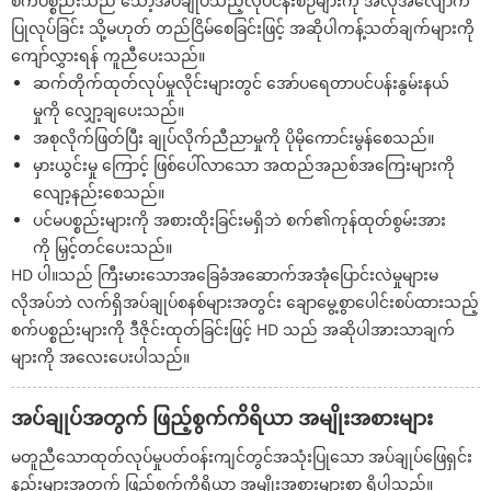
စက်ပစ္စည်းသည် သော့အပ်ချုပ်သည့်လုပ်ငန်းစဉ်များကို အလိုအလျောက်
ပြုလုပ်ခြင်း သို့မဟုတ် တည်ငြိမ်စေခြင်းဖြင့် အဆိုပါကန့်သတ်ချက်များကို
ကျော်လွှားရန် ကူညီပေးသည်။
ဆက်တိုက်ထုတ်လုပ်မှုလိုင်းများတွင် အော်ပရေတာပင်ပန်းနွမ်းနယ်
မှုကို လျှော့ချပေးသည်။
အစုလိုက်ဖြတ်ပြီး ချုပ်လိုက်ညီညာမှုကို ပိုမိုကောင်းမွန်စေသည်။
မှားယွင်းမှု ကြောင့် ဖြစ်ပေါ်လာသော အထည်အညစ်အကြေးများကို
လျော့နည်းစေသည်။
ပင်မပစ္စည်းများကို အစားထိုးခြင်းမရှိဘဲ စက်၏ကုန်ထုတ်စွမ်းအား
ကို မြှင့်တင်ပေးသည်။
HD ပါ။သည် ကြီးမားသောအခြေခံအဆောက်အအုံပြောင်းလဲမှုများမ
လိုအပ်ဘဲ လက်ရှိအပ်ချုပ်စနစ်များအတွင်း ချောမွေ့စွာပေါင်းစပ်ထားသည့်
စက်ပစ္စည်းများကို ဒီဇိုင်းထုတ်ခြင်းဖြင့် HD သည် အဆိုပါအားသာချက်
များကို အလေးပေးပါသည်။
အပ်ချုပ်အတွက် ဖြည့်စွက်ကိရိယာ အမျိုးအစားများ
မတူညီသောထုတ်လုပ်မှုပတ်ဝန်းကျင်တွင်အသုံးပြုသော အပ်ချုပ်ဖြေရှင်း
နည်းများအတွက် ဖြည့်စွက်ကိရိယာ အမျိုးအစားများစွာ ရှိပါသည်။