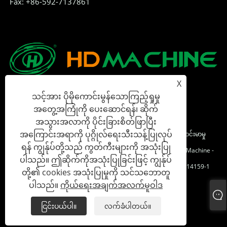
Fax: +86-592-7137861
X
သင့်အား ပိုမိုကောင်းမွန်သောကြည့်ရှုမှု
အတွေ့အကြုံကို ပေးဆောင်ရန်၊ ဆိုက်
အသွားအလာကို ပိုင်းခြားစိတ်ဖြာပြီး
အကြောင်းအရာကို ပုဂ္ဂိုလ်ရေးသီးသန့်ပြုလုပ်
မူပိုင်ခွင့်© 2023 Xia အမျိုးသား HD Machine Co. , Ltd - ဒီဂျစ်တယ်တင်းမာမှု
ရန် ကျွန်ုပ်တို့သည် ကွတ်ကီးများကို အသုံးပြု
ကိရိယာ, Magic Tase Coupering Series, Automatic Label Device Machine -
ပါသည်။ ဤဆိုက်ကိုအသုံးပြုခြင်းဖြင့် ကျွန်ုပ်
All Reserved Reserved ။
မှတ်ပုံတင်နံပါတ်: Fujian ICP အမှတ် 2023014159-1
တို့၏ cookies အသုံးပြုမှုကို သင်သဘောတူ
ပါသည်။
ကိုယ်ရေးအချက်အလက်မူဝါဒ
Links
Sitemap
RSS
XML
ကိုယ်ရေးအချက်အလက်မူဝါဒ
ငြင်းပယ်ပါ။
လက်ခံပါတယ်။