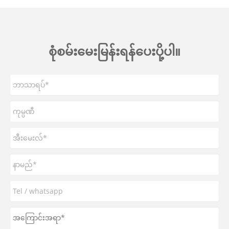
စုံစမ်းမေးမြန်းရန်ပေးပို့ပါ။